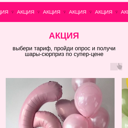
Я
АКЦИЯ
АКЦИЯ
АКЦИЯ
АКЦИЯ
АКЦ
АКЦИЯ
выбери тариф, пройди опрос и получи
шары-сюрприз по супер-цене