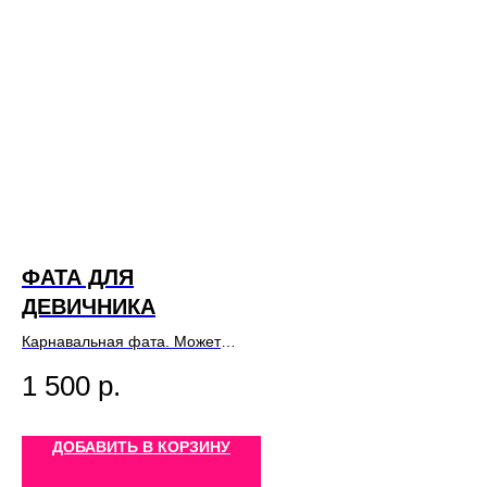
ФАТА ДЛЯ
ДЕВИЧНИКА
Карнавальная фата. Может
использоваться в сочетании с
1 500
р.
другими карнавальными
аксессуарами, а также
самостоятельно. Фата для
ДОБАВИТЬ В КОРЗИНУ
девичника.